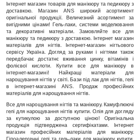
Інтернет магазин товарів для манікюру та педикюру з
доставкою.
Магазин ANS широкий асортимент
оригінальної продукції.
Величезний асортимент за
вигідними цінами!
Гель-лаки, системи моделювання
та декоративні матеріали.
Замовляйте все для
манікюру та педикюру з доставкою.
Інтернет магазин
матеріалів для нігтів.
Інтернет-магазин нігтьового
сервісу Україна.
Догляд за руками і нігтями також
передбачає достатнє вживання цинку, вітамінів і
фолієвої кислоти.
Купити все для манікюру в
інтернет-магазині!
Найкращі матеріали для
нарощування нігтів у світі.
Бази під лак для нігтів, гелі
в інтернет-магазині ANS.
Продаж професійних
матеріалів для нарощування нігтів.
Все для нарощування нігтів та манікюру.
Камуфлюючі
гелі для нарощування нігтів купити.
Олія для догляду
за кутикулою за доступною ціною!
Оригінальна
продукція підтверджена сертифікатами.
Інтернет
магазин професійних матеріалів для манікюру.
Гіпоалергенні гелі та гель-лаки для манікюру купити.