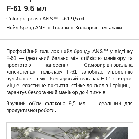
F-61 9,5 мл
Color gel polish
ANS™
F-61 9,5 ml
Нейл бренд ANS
•
Товари
•
Кольорові гель-лаки
Професійний гель-лак нейл-бренду
ANS™
у відтінку
F-61
— ідеальний баланс між стійкістю манікюру та
простотою нанесення. Самовирівнювальна
консистенція гель-лаку
F-61
запобігає утворенню
бульбашок і смуг.
Кольоровий гель-лак
F-61
створює
міцне, еластичне покриття, стійке до сколів і тріщин, і
гарантує бездоганний манікюр до 4 тижнів.
Зручний об'єм флакона
9,5 мл
— ідеальний для
продуктивної роботи.