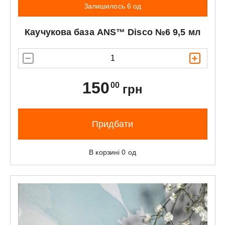
Залишилось 6 од
Каучукова база
ANS™
Disco №6 9,5 мл
150
00
грн
Придбати
В корзині
0
од