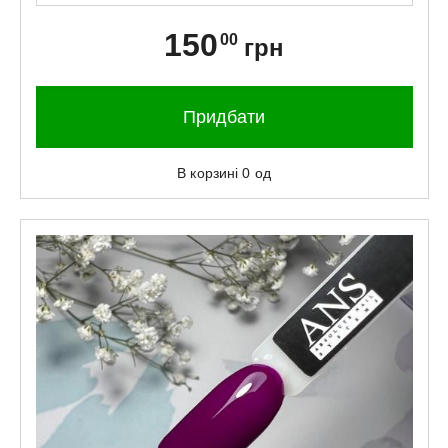
150
00
грн
Придбати
В корзині
0
од