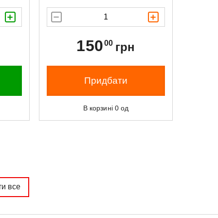
150
00
грн
Придбати
В корзині
0
од
ти все