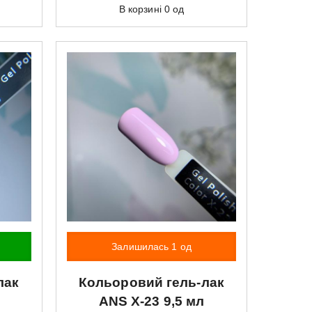
В корзині
0
од
Залишилась 1 од
лак
Кольоровий гель-лак
ANS
X-23 9,5 мл