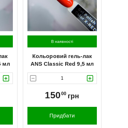
В наявності
лак
Кольоровий гель-лак
5 мл
ANS
Classic Red 9,5 мл
150
00
грн
Придбати