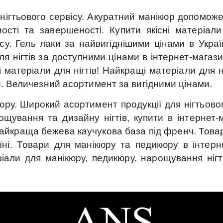
нігтьового сервісу.
Акуратний манікюр допоможе 
ності та завершеності.
Купити якісні матеріали
су.
Гель лаки за найвигіднішими цінами в Україн
я нігтів за доступними цінами в інтернет-магази
 матеріали для нігтів!
Найкращі матеріали для на
.
Величезний асортимент за вигідними цінами.
юру.
Широкий асортимент продукції для нігтьовог
щування та дизайну нігтів, купити в інтернет-
айкраща бежева каучукова база під френч.
Товар
ні.
Товари для манікюру та педикюру в інтерн
іали для манікюру, педикюру, нарощування нігті