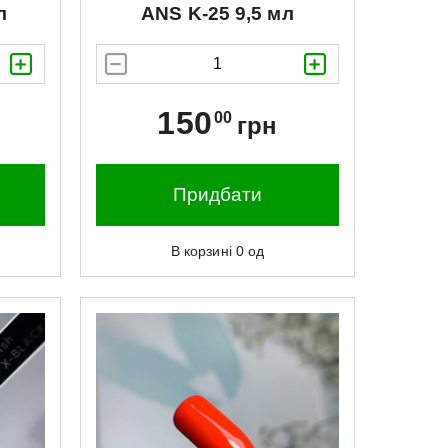
л
ANS
K-25 9,5 мл
150
00
грн
Придбати
В корзині
0
од