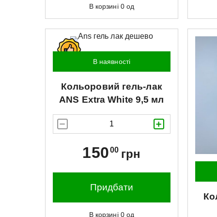
В корзині
0
од
В наявності
Кольоровий гель-лак
ANS
Extra White 9,5 мл
150
00
грн
Придбати
Ко
В корзині
0
од