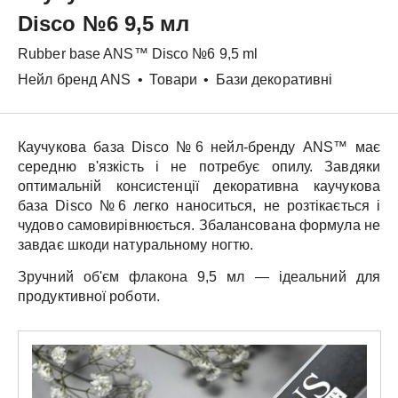
Disco №6 9,5 мл
Rubber base
ANS™
Disco №6 9,5 ml
Нейл бренд ANS
•
Товари
•
Бази декоративні
Каучукова база
Disco №6
нейл-бренду
ANS™
має
середню в'язкість і не потребує опилу. Завдяки
оптимальній консистенції декоративна каучукова
база
Disco №6
легко наноситься, не розтікається і
чудово самовирівнюється. Збалансована формула не
завдає шкоди натуральному ногтю.
Зручний об'єм флакона
9,5 мл
— ідеальний для
продуктивної роботи.