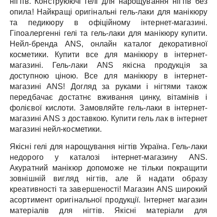
нігтів.
Конструюючі гелі для нарощування нігтів без
опила!
Найкращі оригінальні гель-лаки для манікюру
та педикюру в офіційному інтернет-магазині.
Гіпоалергенні гелі та гель-лаки для манікюру купити.
Нейл-бренда ANS, онлайн каталог декоративної
косметики.
Купити все для манікюру в інтернет-
магазині.
Гель-лаки ANS якісна продукція за
доступною ціною.
Все для манікюру в інтернет-
магазині ANS!
Догляд за руками і нігтями також
передбачає достатнє вживання цинку, вітамінів і
фолієвої кислоти.
Замовляйте гель-лаки в інтернет-
магазині ANS з доставкою.
Купити гель лак в інтернет
магазині нейл-косметики.
Якісні гелі для нарощування нігтів Україна.
Гель-лаки
недорого у каталозі інтернет-магазину ANS.
Акуратний манікюр допоможе не тільки покращити
зовнішній вигляд нігтів, але й надати образу
креативності та завершеності!
Магазин ANS широкий
асортимент оригінальної продукції.
Інтернет магазин
матеріалів для нігтів.
Якісні матеріали для