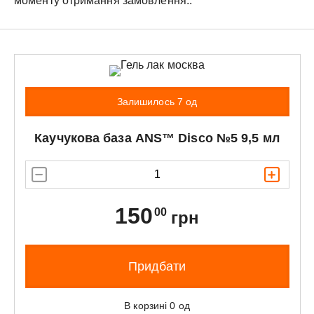
моменту отримання замовлення..
Залишилось 7 од
Каучукова база
ANS™
Disco №5 9,5 мл
150
00
грн
Придбати
В корзині
0
од