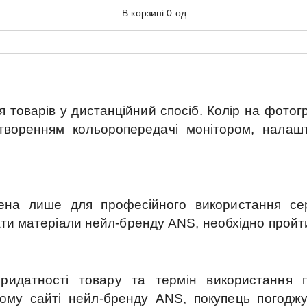
В корзині
0
од
 товарів у дистанційний спосіб. Колір на фотогр
отворенням кольоропередачі монітором, нала
ена лише для професійного використання серт
ти матеріали нейл-бренду ANS, необхідно пройти 
ридатності товару та термін використання пі
му сайті нейл-бренду ANS, покупець погоджує