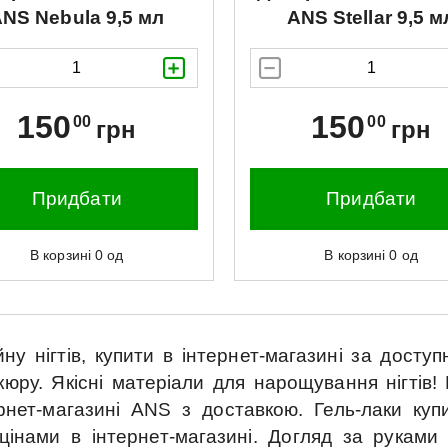
ANS
Nebula 9,5 мл
ANS
Stellar 9,5 м
150
150
00
00
грн
грн
Придбати
Придбати
В корзині
0
од
В корзині
0
од
 нігтів, купити в інтернет-магазині за доступ
кюру.
Якісні матеріали для нарощування нігтів!
рнет-магазині ANS з доставкою.
Гель-лаки куп
цінами в інтернет-магазині.
Догляд за руками 