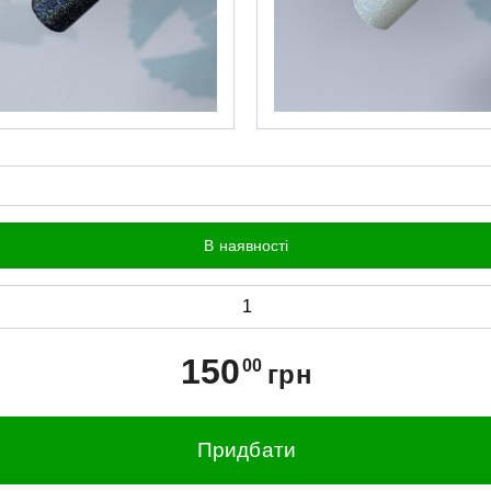
В наявності
150
00
грн
Придбати