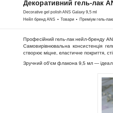
Декоративний гель-лак
A
Decorative gel polish
ANS
Galaxy 9,5 ml
Нейл бренд ANS
•
Товари
•
Преміум гель-лак
Професійний гель-лак нейл-бренду
AN
Самовирівнювальна консистенція ге
створює міцне, еластичне покриття, сті
Зручний об'єм флакона
9,5 мл
— ідеал