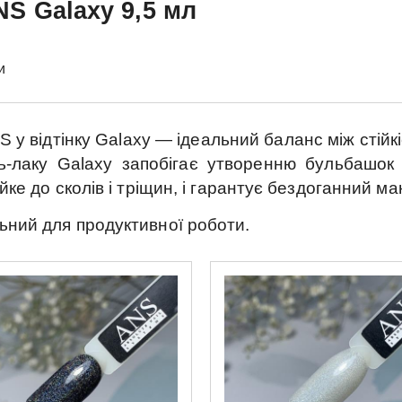
NS
Galaxy 9,5 мл
и
S
у відтінку
Galaxy
— ідеальний баланс між стійк
ль-лаку
Galaxy
запобігає утворенню бульбашок 
йке до сколів і тріщин, і гарантує бездоганний ма
ьний для продуктивної роботи.