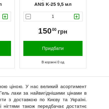
л
ANS
K-25 9,5 мл
150
00
грн
Придбати
В корзині
0
од
ною ціною.
У нас великий асортимент
Гель лаки за найвигіднішими цінами в
ити з доставкою по Києву та Україні.
і нігтями також передбачає достатнє