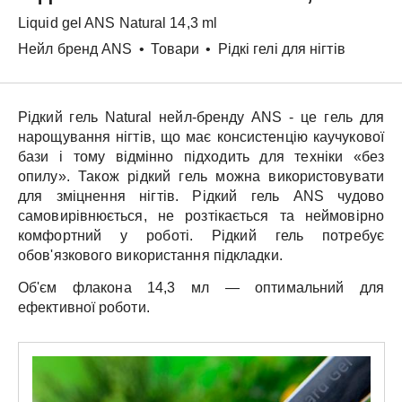
Liquid gel
ANS
Natural 14,3 ml
Нейл бренд ANS
•
Товари
•
Рідкі гелі для нігтів
Рідкий гель
Natural
нейл-бренду
ANS
- це гель для
нарощування нігтів, що має консистенцію каучукової
бази і тому відмінно підходить для техніки «без
опилу». Також рідкий гель можна використовувати
для зміцнення нігтів.
Рідкий гель
ANS
чудово
самовирівнюється, не розтікається та неймовірно
комфортний у роботі.
Рідкий гель
потребує
обов'язкового використання підкладки.
Об'єм флакона
14,3 мл
— оптимальний для
ефективної роботи.