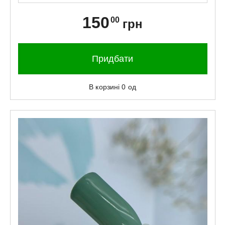
150
00
грн
Придбати
В корзині
0
од