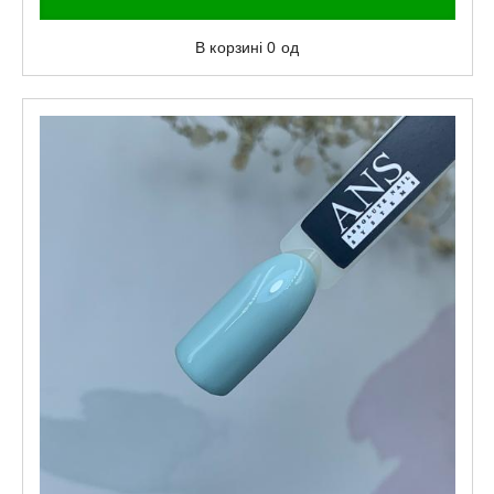
В корзині
0
од