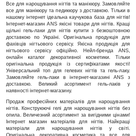
Все для нарощування нігтів та манікюру.
Замовляйте
все для манікюру та педикюру з доставкою.
Тільки в
нашому інтернет ідеальна каучукова база для нігтів!
Інтернет-магазин ANS якісні товари для нігтів.
Кращі
щільні гель-лаки для нігтів купити з безкоштовною
доставкою по Україні.
Оригінальна продукція для
фахівців нігтьового сервісу.
Якісна продукція для
нігтьового сервісу офіційно.
Нейл-бренда ANS,
онлайн каталог декоративної косметики.
Тільки
оригінальна продукція із сертифікатами якості!
Універсальний топ для гелевих нігтів та гель-лаку.
Замовляйте гель-лаки в інтернет-магазині ANS з
доставкою.
Великий асортимент гель-лаків у
наявності інтернет-магазину.
Продаж професійних матеріалів для нарощування
нігтів.
Конструюючі гелі для нарощування нігтів без
опила.
Величезний асортимент за вигідними цінами!
Інтернет магазин матеріалів для нігтів.
Найкращі
матеріали для нарощування нігтів у світі.
Оригінальна декоративна косметика та все для