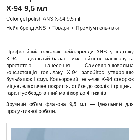
X-94 9,5 мл
Color gel polish
ANS
X-94 9,5 ml
Нейл бренд ANS
•
Товари
•
Преміум гель-лаки
Професійний гель-лак нейл-бренду
ANS
у відтінку
X-94
— ідеальний баланс між стійкістю манікюру та
простотою нанесення. Самовирівнювальна
консистенція гель-лаку
X-94
запобігає утворенню
бульбашок і смуг.
Кольоровий гель-лак
X-94
створює
міцне, еластичне покриття, стійке до сколів і тріщин, і
гарантує бездоганний манікюр до 4 тижнів.
Зручний об'єм флакона
9,5 мл
— ідеальний для
продуктивної роботи.