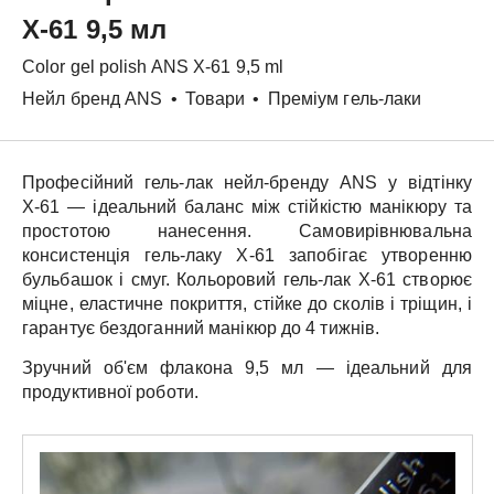
X-61 9,5 мл
Color gel polish
ANS
X-61 9,5 ml
Нейл бренд ANS
•
Товари
•
Преміум гель-лаки
Професійний гель-лак нейл-бренду
ANS
у відтінку
X-61
— ідеальний баланс між стійкістю манікюру та
простотою нанесення. Самовирівнювальна
консистенція гель-лаку
X-61
запобігає утворенню
бульбашок і смуг.
Кольоровий гель-лак
X-61
створює
міцне, еластичне покриття, стійке до сколів і тріщин, і
гарантує бездоганний манікюр до 4 тижнів.
Зручний об'єм флакона
9,5 мл
— ідеальний для
продуктивної роботи.