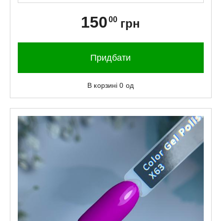
150
00
грн
Придбати
В корзині
0
од