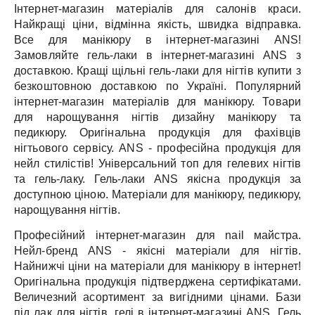
Інтернет-магазин матеріалів для салонів краси.
Найкращі ціни, відмінна якість, швидка відправка.
Все для манікюру в інтернет-магазині ANS!
Замовляйте гель-лаки в інтернет-магазині ANS з
доставкою.
Кращі щільні гель-лаки для нігтів купити з
безкоштовною доставкою по Україні.
Популярний
інтернет-магазин матеріалів для манікюру.
Товари
для нарощування нігтів дизайну манікюру та
педикюру.
Оригінальна продукція для фахівців
нігтьового сервісу.
ANS - професійна продукція для
нейл стилістів!
Універсальний топ для гелевих нігтів
та гель-лаку.
Гель-лаки ANS якісна продукція за
доступною ціною.
Матеріали для манікюру, педикюру,
нарощування нігтів.
Професійний інтернет-магазин для nail майстра.
Нейл-бренд ANS - якісні матеріали для нігтів.
Найнижчі ціни на матеріали для манікюру в інтернет!
Оригінальна продукція підтверджена сертифікатами.
Величезний асортимент за вигідними цінами.
Бази
під лак для нігтів, гелі в інтернет-магазині ANS.
Гель