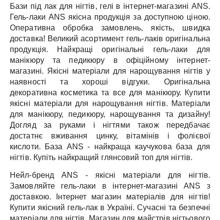
Бази під лак для нігтів, гелі в інтернет-магазині ANS.
Гель-лаки ANS якісна продукція за доступною ціною.
Оперативна обробка замовлень, якість, швидка
доставка!
Великий асортимент гель-лаків оригінальна
продукція.
Найкращі оригінальні гель-лаки для
манікюру та педикюру в офіційному інтернет-
магазині.
Якісні матеріали для нарощування нігтів у
наявності та хороші відгуки.
Оригінальна
декоративна косметика та все для манікюру.
Купити
якісні матеріали для нарощування нігтів.
Матеріали
для манікюру, педикюру, нарощування та дизайну!
Догляд за руками і нігтями також передбачає
достатнє вживання цинку, вітамінів і фолієвої
кислоти.
База ANS - найкраща каучукова база для
нігтів.
Купіть найкращий глянсовий топ для нігтів.
Нейл-бренд ANS - якісні матеріали для нігтів.
Замовляйте гель-лаки в інтернет-магазині ANS з
доставкою.
Інтернет магазин матеріалів для нігтів!
Купити якісний гель-лак в Україні.
Сучасні та безпечні
матеріали для нігтів.
Магазин для майстрів нігтьового