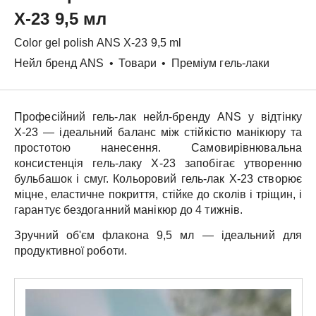
X-23 9,5 мл
Color gel polish
ANS
X-23 9,5 ml
Нейл бренд ANS
•
Товари
•
Преміум гель-лаки
Професійний гель-лак нейл-бренду
ANS
у відтінку
X-23
— ідеальний баланс між стійкістю манікюру та
простотою нанесення. Самовирівнювальна
консистенція гель-лаку
X-23
запобігає утворенню
бульбашок і смуг.
Кольоровий гель-лак
X-23
створює
міцне, еластичне покриття, стійке до сколів і тріщин, і
гарантує бездоганний манікюр до 4 тижнів.
Зручний об'єм флакона
9,5 мл
— ідеальний для
продуктивної роботи.