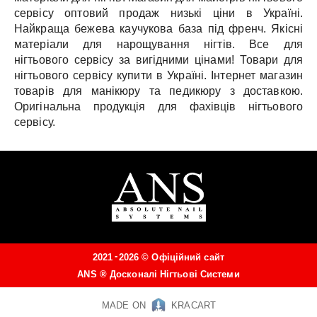
сервісу оптовий продаж низькі ціни в Україні.
Найкраща бежева каучукова база під френч.
Якісні
матеріали для нарощування нігтів.
Все для
нігтьового сервісу за вигідними цінами!
Товари для
нігтьового сервісу купити в Україні.
Інтернет магазин
товарів для манікюру та педикюру з доставкою.
Оригінальна продукція для фахівців нігтьового
сервісу.
-
2021
2026 ©
Офіційний сайт
ANS ®
Досконалі Нігтьові Системи
MADE ON
KRACART