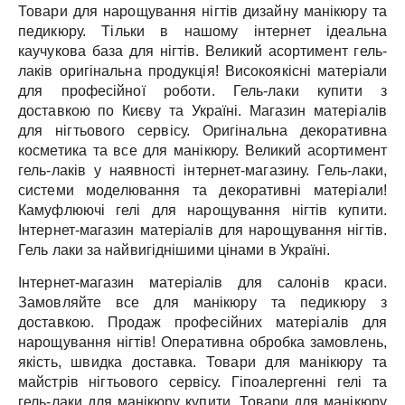
Товари для нарощування нігтів дизайну манікюру та
педикюру.
Тільки в нашому інтернет ідеальна
каучукова база для нігтів.
Великий асортимент гель-
лаків оригінальна продукція!
Високоякісні матеріали
для професійної роботи.
Гель-лаки купити з
доставкою по Києву та Україні.
Магазин матеріалів
для нігтьового сервісу.
Оригінальна декоративна
косметика та все для манікюру.
Великий асортимент
гель-лаків у наявності інтернет-магазину.
Гель-лаки,
системи моделювання та декоративні матеріали!
Камуфлюючі гелі для нарощування нігтів купити.
Інтернет-магазин матеріалів для нарощування нігтів.
Гель лаки за найвигіднішими цінами в Україні.
Інтернет-магазин матеріалів для салонів краси.
Замовляйте все для манікюру та педикюру з
доставкою.
Продаж професійних матеріалів для
нарощування нігтів!
Оперативна обробка замовлень,
якість, швидка доставка.
Товари для манікюру та
майстрів нігтьового сервісу.
Гіпоалергенні гелі та
гель-лаки для манікюру купити.
Товари для манікюру