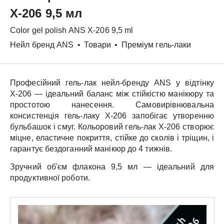
X-206 9,5 мл
Color gel polish
ANS
X-206 9,5 ml
Нейл бренд ANS
•
Товари
•
Преміум гель-лаки
Професійний гель-лак нейл-бренду
ANS
у відтінку
X-206
— ідеальний баланс між стійкістю манікюру та
простотою нанесення. Самовирівнювальна
консистенція гель-лаку
X-206
запобігає утворенню
бульбашок і смуг.
Кольоровий гель-лак
X-206
створює
міцне, еластичне покриття, стійке до сколів і тріщин, і
гарантує бездоганний манікюр до 4 тижнів.
Зручний об'єм флакона
9,5 мл
— ідеальний для
продуктивної роботи.