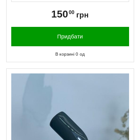
150
00
грн
Придбати
В корзині
0
од