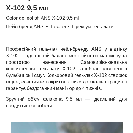
X-102 9,5 мл
Color gel polish
ANS
X-102 9,5 ml
Нейл бренд ANS
•
Товари
•
Преміум гель-лаки
Професійний гель-лак нейл-бренду
ANS
у відтінку
X-102
— ідеальний баланс між стійкістю манікюру та
простотою нанесення. Самовирівнювальна
консистенція гель-лаку
X-102
запобігає утворенню
бульбашок і смуг.
Кольоровий гель-лак
X-102
створює
міцне, еластичне покриття, стійке до сколів і тріщин, і
гарантує бездоганний манікюр до 4 тижнів.
Зручний об'єм флакона
9,5 мл
— ідеальний для
продуктивної роботи.