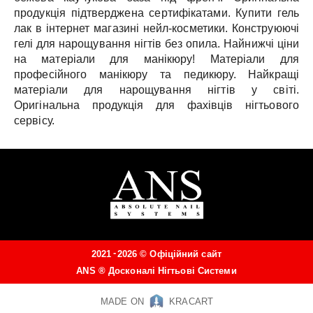
продукція підтверджена сертифікатами.
Купити гель
лак в інтернет магазині нейл-косметики.
Конструюючі
гелі для нарощування нігтів без опила.
Найнижчі ціни
на матеріали для манікюру!
Матеріали для
професійного манікюру та педикюру.
Найкращі
матеріали для нарощування нігтів у світі.
Оригінальна продукція для фахівців нігтьового
сервісу.
-
2021
2026 ©
Офіційний сайт
ANS ®
Досконалі Нігтьові Системи
MADE ON
KRACART