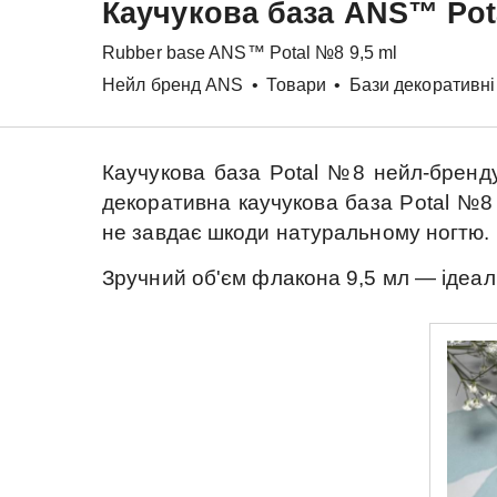
Каучукова база
ANS™
Pot
Rubber base
ANS™
Potal №8 9,5 ml
Нейл бренд ANS
•
Товари
•
Бази декоративні
Каучукова база
Potal №8
нейл-брен
декоративна каучукова база
Potal №8
не завдає шкоди натуральному ногтю.
Зручний об'єм флакона
9,5 мл
— ідеал