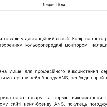
В корзині
0
од
 товарів у дистанційний спосіб. Колір на фотогр
отворенням кольоропередачі монітором, нала
ена лише для професійного використання серт
ти матеріали нейл-бренду ANS, необхідно пройти 
ридатності товару та термін використання пі
му сайті нейл-бренду ANS, покупець погоджує