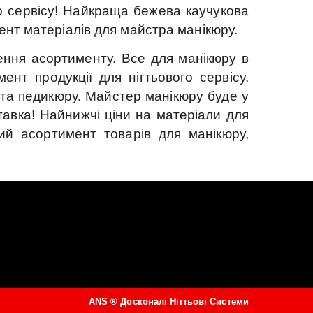
 сервісу!
Найкраща бежева каучукова
нт матеріалів для майстра манікюру.
ення асортименту.
Все для манікюру в
ент продукції для нігтьового сервісу.
та педикюру.
Майстер манікюру буде у
тавка!
Найнижчі ціни на матеріали для
ий асортимент товарів для манікюру,
ANS ®
Досконалі Нігтьові Системи