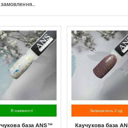
 замовлення..
В наявності
Залишилось 2 од
учукова база
ANS™
Каучукова база
A