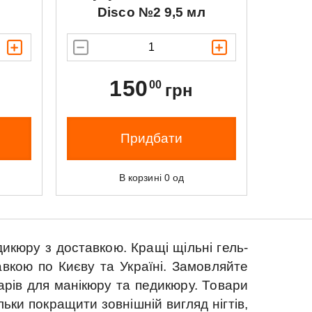
л
Disco №2 9,5 мл
150
00
грн
Придбати
В корзині
0
од
дикюру з доставкою.
Кращі щільні гель-
авкою по Києву та Україні.
Замовляйте
арів для манікюру та педикюру.
Товари
ьки покращити зовнішній вигляд нігтів,