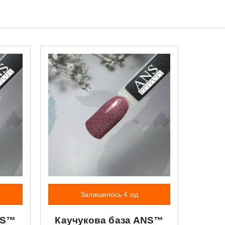
Залишилось 4 од
NS™
Каучукова база
ANS™