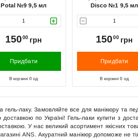
Potal №9 9,5 мл
Disco №1 9,5 м
150
150
00
00
грн
грн
Придбати
Придбати
В корзині
0
од
В корзині
0
од
а гель-лаку.
Замовляйте все для манікюру та пе
 доставкою по Україні!
Гель-лаки купити з дост
оставкою.
У нас великий асортимент якісних тов
магазині ANS.
Акуратний манікюр допоможе не тіл