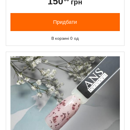
150
грн
Придбати
В корзині
0
од