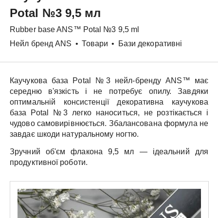
Potal №3 9,5 мл
Rubber base
ANS™
Potal №3 9,5 ml
Нейл бренд ANS
•
Товари
•
Бази декоративні
Каучукова база
Potal №3
нейл-бренду
ANS™
має
середню в'язкість і не потребує опилу. Завдяки
оптимальній консистенції декоративна каучукова
база
Potal №3
легко наноситься, не розтікається і
чудово самовирівнюється. Збалансована формула не
завдає шкоди натуральному ногтю.
Зручний об'єм флакона
9,5 мл
— ідеальний для
продуктивної роботи.