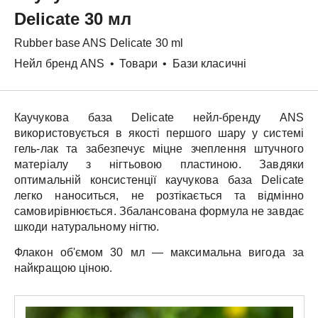
Delicate 30 мл
Rubber base
ANS
Delicate 30 ml
Нейл бренд ANS
•
Товари
•
Бази класичні
Каучукова база
Delicate
нейл-бренду
ANS
використовується в якості першого шару у системі
гель-лак та забезпечує міцне зчеплення штучного
матеріалу з нігтьовою пластиною. Завдяки
оптимальній консистенції каучукова база
Delicate
легко наноситься, не розтікається та відмінно
самовирівнюється. Збалансована формула не завдає
шкоди натуральному нігтю.
Флакон об'ємом
30 мл
— максимальна вигода за
найкращою ціною.