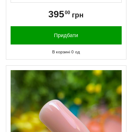
395
00
грн
Придбати
В корзині
0
од